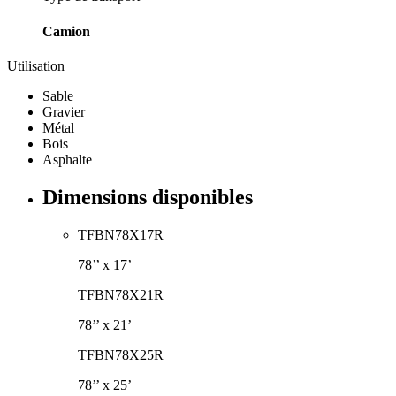
Camion
Utilisation
Sable
Gravier
Métal
Bois
Asphalte
Dimensions disponibles
TFBN78X17R
78’’ x 17’
TFBN78X21R
78’’ x 21’
TFBN78X25R
78’’ x 25’